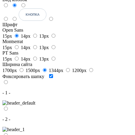
Шрифт
Open Sans
15px
14px
13px
Montserrat
15px
14px
13px
PT Sans
15px
14px
13px
Ширина сайта
1700px
1500px
1344px
1200px
Фиксировать шапку
- 1 -
- 2 -